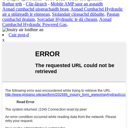
Bathar teth
-
Clàr-làraich
-
Mobile AMP saor an asgaidh
Aonad cumhachd uisgeachaidh beag
,
Aonad Cumhachd Hydraulic
air a stiùireadh le einnsean
,
Siolandair cleasachd dùbailte
,
Pasgan
cumhachd dealain
,
Sorcadair Hydraulic le dà cheann
,
Aonad
Cumhachd Hydraulic Powered Gas
,
Cuir post-d
x