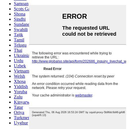
Samoan
Scots Gaelic
Shona
Sindhi
Sundanese
Swahili
Tajik
Tamil
Telugu
Thai
Ukrainian
Urdu
Uzbek
Vietnamese
Welsh
Xhosa
Yiddish
Yoruba
Zulu
Kinyarwanda
Tatar
Oriya
Turkmen
Uyghur