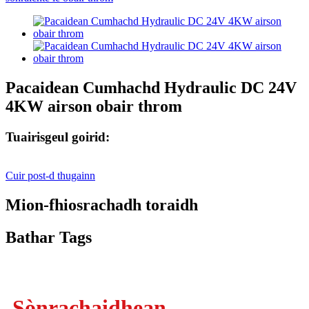
Pacaidean Cumhachd Hydraulic DC 24V
4KW airson obair throm
Tuairisgeul goirid:
Cuir post-d thugainn
Mion-fhiosrachadh toraidh
Bathar Tags
Sònrachaidhean