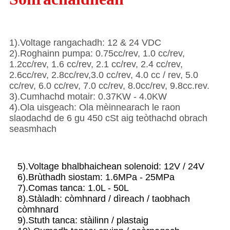
1).Voltage rangachadh: 12 & 24 VDC
2).Roghainn pumpa: 0.75cc/rev, 1.0 cc/rev,
1.2cc/rev, 1.6 cc/rev, 2.1 cc/rev, 2.4 cc/rev,
2.6cc/rev, 2.8cc/rev,3.0 cc/rev, 4.0 cc / rev, 5.0
cc/rev, 6.0 cc/rev, 7.0 cc/rev, 8.0cc/rev, 9.8cc.rev.
3).Cumhachd motair: 0.37KW - 4.0KW
4).Ola uisgeach: Ola mèinnearach le raon
slaodachd de 6 gu 450 cSt aig teòthachd obrach
seasmhach
5).Voltage bhalbhaichean solenoid: 12V / 24V
6).Brùthadh siostam: 1.6MPa - 25MPa
7).Comas tanca: 1.0L - 50L
8).Stàladh: còmhnard / dìreach / taobhach
còmhnard
9).Stuth tanca: stàilinn / plastaig