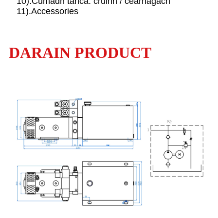
10).Cumadh tanca: cruinn / ceàrnagach
11).Accessories
DARAIN PRODUCT