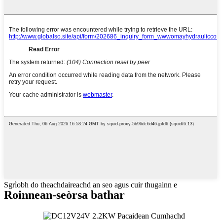
Sgrìobh do theachdaireachd an seo agus cuir thugainn e
Roinnean-seòrsa bathar