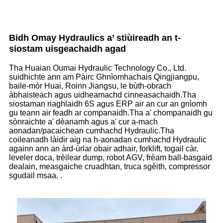
Bidh Omay Hydraulics a’ stiùireadh an t-
siostam uisgeachaidh agad
Tha Huaian Oumai Hydraulic Technology Co., Ltd.
suidhichte ann am Pàirc Ghnìomhachais Qingjiangpu,
baile-mòr Huai, Roinn Jiangsu, le bùth-obrach
àbhaisteach agus uidheamachd cinneasachaidh.Tha
siostaman riaghlaidh 6S agus ERP air an cur an gnìomh
gu teann air feadh ar companaidh.Tha a' chompanaidh gu
sònraichte a' dèanamh agus a' cur a-mach
aonadan/pacaichean cumhachd Hydraulic.Tha
coileanadh làidir aig na h-aonadan cumhachd Hydraulic
againn ann an àrd-ùrlar obair adhair, forklift, togail càr,
leveler doca, trèilear dump, robot AGV, frèam ball-basgaid
dealain, measgaiche cruadhtan, truca sgèith, compressor
sgudail msaa. .