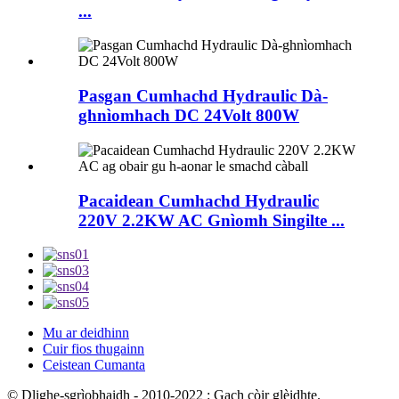
...
Pasgan Cumhachd Hydraulic Dà-
ghnìomhach DC 24Volt 800W
Pacaidean Cumhachd Hydraulic
220V 2.2KW AC Gnìomh Singilte ...
Mu ar deidhinn
Cuir fios thugainn
Ceistean Cumanta
© Dlighe-sgrìobhaidh - 2010-2022 : Gach còir glèidhte.