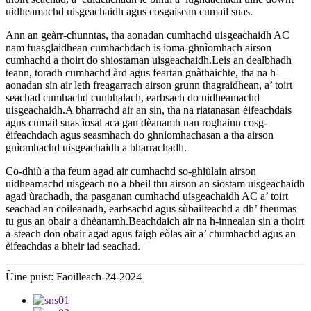
uidheamachd uisgeachaidh agus cosgaisean cumail suas.
Ann an geàrr-chunntas, tha aonadan cumhachd uisgeachaidh AC
nam fuasglaidhean cumhachdach is ioma-ghnìomhach airson
cumhachd a thoirt do shiostaman uisgeachaidh.Leis an dealbhadh
teann, toradh cumhachd àrd agus feartan gnàthaichte, tha na h-
aonadan sin air leth freagarrach airson grunn thagraidhean, a’ toirt
seachad cumhachd cunbhalach, earbsach do uidheamachd
uisgeachaidh.A bharrachd air an sin, tha na riatanasan èifeachdais
agus cumail suas ìosal aca gan dèanamh nan roghainn cosg-
èifeachdach agus seasmhach do ghnìomhachasan a tha airson
gnìomhachd uisgeachaidh a bharrachadh.
Co-dhiù a tha feum agad air cumhachd so-ghiùlain airson
uidheamachd uisgeach no a bheil thu airson an siostam uisgeachaidh
agad ùrachadh, tha pasganan cumhachd uisgeachaidh AC a’ toirt
seachad an coileanadh, earbsachd agus sùbailteachd a dh’ fheumas
tu gus an obair a dhèanamh.Beachdaich air na h-innealan sin a thoirt
a-steach don obair agad agus faigh eòlas air a’ chumhachd agus an
èifeachdas a bheir iad seachad.
Ùine puist: Faoilleach-24-2024