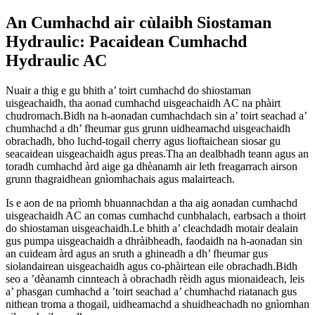
An Cumhachd air cùlaibh Siostaman
Hydraulic: Pacaidean Cumhachd
Hydraulic AC
Nuair a thig e gu bhith a’ toirt cumhachd do shiostaman
uisgeachaidh, tha aonad cumhachd uisgeachaidh AC na phàirt
chudromach.Bidh na h-aonadan cumhachdach sin a’ toirt seachad a’
chumhachd a dh’ fheumar gus grunn uidheamachd uisgeachaidh
obrachadh, bho luchd-togail cherry agus lioftaichean siosar gu
seacaidean uisgeachaidh agus preas.Tha an dealbhadh teann agus an
toradh cumhachd àrd aige ga dhèanamh air leth freagarrach airson
grunn thagraidhean gnìomhachais agus malairteach.
Is e aon de na prìomh bhuannachdan a tha aig aonadan cumhachd
uisgeachaidh AC an comas cumhachd cunbhalach, earbsach a thoirt
do shiostaman uisgeachaidh.Le bhith a’ cleachdadh motair dealain
gus pumpa uisgeachaidh a dhràibheadh, faodaidh na h-aonadan sin
an cuideam àrd agus an sruth a ghineadh a dh’ fheumar gus
siolandairean uisgeachaidh agus co-phàirtean eile obrachadh.Bidh
seo a ’dèanamh cinnteach à obrachadh rèidh agus mionaideach, leis
a’ phasgan cumhachd a ’toirt seachad a’ chumhachd riatanach gus
nithean troma a thogail, uidheamachd a shuidheachadh no gnìomhan