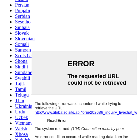
Persian
Punjabi
Serbian
Sesotho
Sinhala
Slovak
Slovenian
Somali
Samoan
Scots Gaelic
Shona
Sindhi
Sundanese
Swahili
Tajik
Tamil
Telugu
Thai
Ukrainian
Urdu
Uzbek
Vietnamese
Welsh
Xhosa
Yiddish