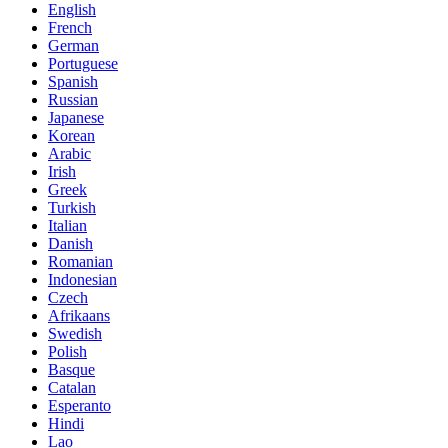
English
French
German
Portuguese
Spanish
Russian
Japanese
Korean
Arabic
Irish
Greek
Turkish
Italian
Danish
Romanian
Indonesian
Czech
Afrikaans
Swedish
Polish
Basque
Catalan
Esperanto
Hindi
Lao