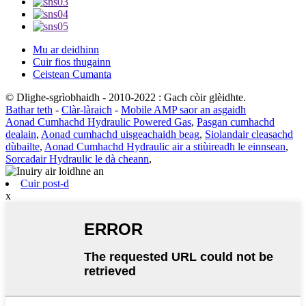
Mu ar deidhinn
Cuir fios thugainn
Ceistean Cumanta
© Dlighe-sgrìobhaidh - 2010-2022 : Gach còir glèidhte.
Bathar teth
-
Clàr-làraich
-
Mobile AMP saor an asgaidh
Aonad Cumhachd Hydraulic Powered Gas
,
Pasgan cumhachd
dealain
,
Aonad cumhachd uisgeachaidh beag
,
Siolandair cleasachd
dùbailte
,
Aonad Cumhachd Hydraulic air a stiùireadh le einnsean
,
Sorcadair Hydraulic le dà cheann
,
Cuir post-d
x