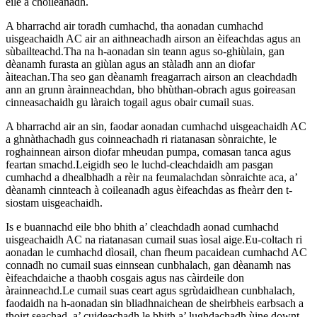
eile a choileanadh.
A bharrachd air toradh cumhachd, tha aonadan cumhachd
uisgeachaidh AC air an aithneachadh airson an èifeachdas agus an
sùbailteachd.Tha na h-aonadan sin teann agus so-ghiùlain, gan
dèanamh furasta an giùlan agus an stàladh ann an diofar
àiteachan.Tha seo gan dèanamh freagarrach airson an cleachdadh
ann an grunn àrainneachdan, bho bhùthan-obrach agus goireasan
cinneasachaidh gu làraich togail agus obair cumail suas.
A bharrachd air an sin, faodar aonadan cumhachd uisgeachaidh AC
a ghnàthachadh gus coinneachadh ri riatanasan sònraichte, le
roghainnean airson diofar mheudan pumpa, comasan tanca agus
feartan smachd.Leigidh seo le luchd-cleachdaidh am pasgan
cumhachd a dhealbhadh a rèir na feumalachdan sònraichte aca, a’
dèanamh cinnteach à coileanadh agus èifeachdas as fheàrr den t-
siostam uisgeachaidh.
Is e buannachd eile bho bhith a’ cleachdadh aonad cumhachd
uisgeachaidh AC na riatanasan cumail suas ìosal aige.Eu-coltach ri
aonadan le cumhachd dìosail, chan fheum pacaidean cumhachd AC
connadh no cumail suas einnsean cunbhalach, gan dèanamh nas
èifeachdaiche a thaobh cosgais agus nas càirdeile don
àrainneachd.Le cumail suas ceart agus sgrùdaidhean cunbhalach,
faodaidh na h-aonadan sin bliadhnaichean de sheirbheis earbsach a
thoirt seachad, a’ cuideachadh le bhith a’ lughdachadh ùine downt